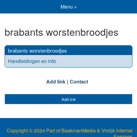
Menu +
brabants worstenbroodjes
brabants worstenbroodjes
Handleidingen en info
Add link
Contact
Add link
Copyright © 2024 Part of BaakmanMedia & Vrolijk Internet
Services